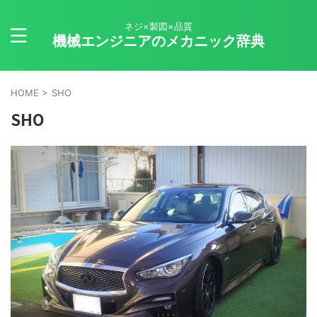
ネジ×製図×品質
機械エンジニアのメカニック辞典
HOME
>
SHO
SHO