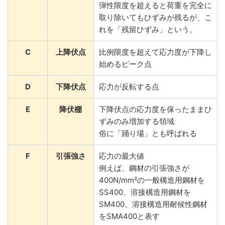
弾性限度を超えると荷重を完全に
取り除いてもひずみが残るが、こ
れを「残留ひずみ」という。
C
上降伏点
比例限度を超えて応力度が下降し
始めるピーク点
D
下降伏点
応力が反転する点
E
降伏棚
下降伏点の応力度を保ったままひ
ずみのみ増加する領域
俗に「踊り場」とも呼ばれる
F
引張強さ
応力の最大値
例えば、鋼材の引張強さが
400N/mm²の一般構造用鋼材を
SS400、溶接構造用鋼材を
SM400、溶接構造用耐候性鋼材
をSMA400と表す