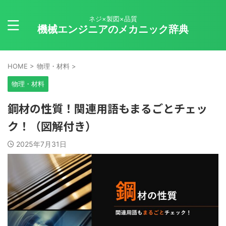
ネジ×製図×品質
機械エンジニアのメカニック辞典
HOME
>
物理・材料
>
物理・材料
鋼材の性質！関連用語もまるごとチェッ
ク！（図解付き）
2025年7月31日