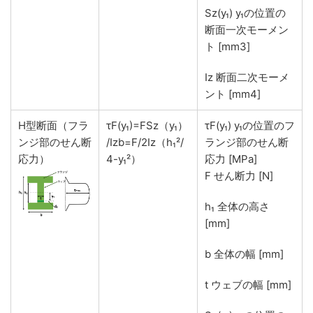
Sz(y₁) y₁の位置の
断面一次モーメン
ト [mm3]
Iz 断面二次モーメ
ント [mm4]
H型断面（フラ
τF(y₁)=FSz（y₁）
τF(y₁) y₁の位置のフ
ンジ部のせん断
/Izb=F/2Iz（h₁²/
ランジ部のせん断
応力）
4-y₁²）
応力 [MPa]
F せん断力 [N]
h₁ 全体の高さ
[mm]
b 全体の幅 [mm]
t ウェブの幅 [mm]