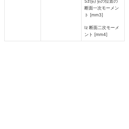
Sz(y₁) y₁の位置の
断面一次モーメン
ト [mm3]
Iz 断面二次モーメ
ント [mm4]