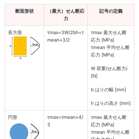
断面形状
（最大）せん断応
記号の定義
力
長方形
τmax=3W/2bh=τ
τmax 最大せん断
mean×3/2
応力 [MPa]
τmean 平均せん断
応力 [MPa]
W 荷重(せん断力)
[N]
b はりの幅 [mm]
h はりの高さ [mm]
円形
τmax=τmean×4/
τmax 最大せん断
3
応力 [MPa]
τmean 平均せん断