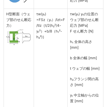
応力 [MPa]
H型断面（ウェ
τw(y₁)
τw(y₁) y₁の位置の
ブ部のせん断応
=FSz（y₁）/Izt=F
ウェブ部のせん断
力）
/tIz｛t/2(h₂²/4-
応力 [MPa]
y₁²）+b/8（h₁²-
F せん断力 [N]
h₂²)｝
h₁ 全体の高さ
[mm]
b 全体の幅 [mm]
t ウェブの幅 [mm]
h₂フランジ間の高
さ [mm]
y₁ 中立軸からの位
置 [mm]