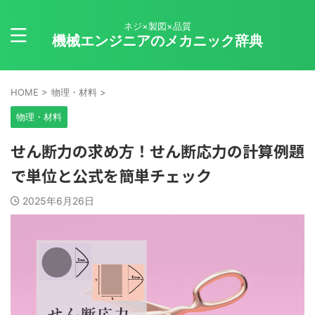
ネジ×製図×品質
機械エンジニアのメカニック辞典
HOME
>
物理・材料
>
物理・材料
せん断力の求め方！せん断応力の計算例題
で単位と公式を簡単チェック
2025年6月26日