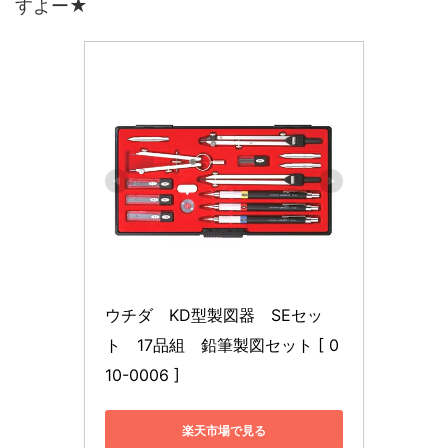
すよー★
ウチダ　KD型製図器　SEセッ
ト　17品組　鉛筆製図セット [ 0
10-0006 ]
楽天市場で見る