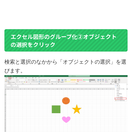
エクセル図形のグループ化②オブジェクト
の選択をクリック
検索と選択のなかから「オブジェクトの選択」を選
びます。