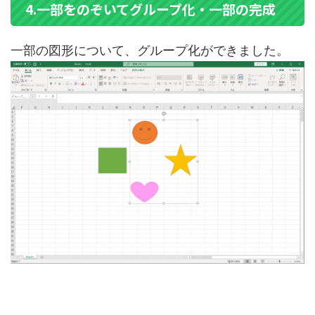
4.一部をのぞいてグループ化・一部の完成
一部の図形について、グループ化ができました。