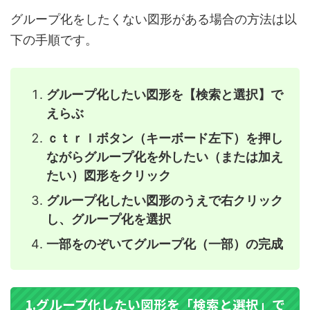
グループ化をしたくない図形がある場合の方法は以
下の手順です。
グループ化したい図形を【検索と選択】で
えらぶ
ｃｔｒｌボタン（キーボード左下）を押し
ながらグループ化を外したい（または加え
たい）図形をクリック
グループ化したい図形のうえで右クリック
し、グループ化を選択
一部をのぞいてグループ化（一部）の完成
1.グループ化したい図形を「検索と選択」で