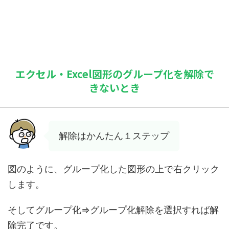
エクセル・Excel図形のグループ化を解除で
きないとき
解除はかんたん１ステップ
図のように、グループ化した図形の上で右クリック
します。
そしてグループ化⇒グループ化解除を選択すれば解
除完了です。