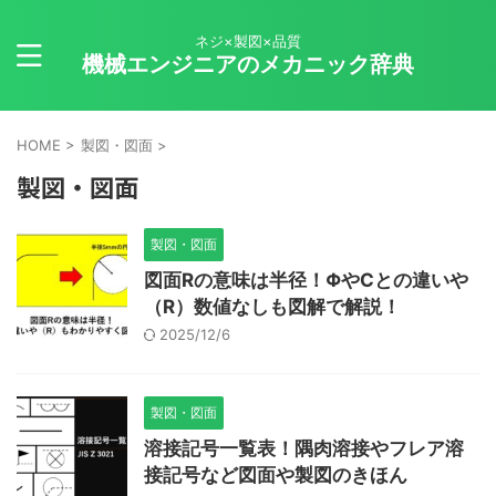
ネジ×製図×品質
機械エンジニアのメカニック辞典
HOME
>
製図・図面
>
製図・図面
製図・図面
図面Rの意味は半径！ΦやCとの違いや
（R）数値なしも図解で解説！
2025/12/6
製図・図面
溶接記号一覧表！隅肉溶接やフレア溶
接記号など図面や製図のきほん