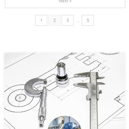
Next »
1
2
3
…
5